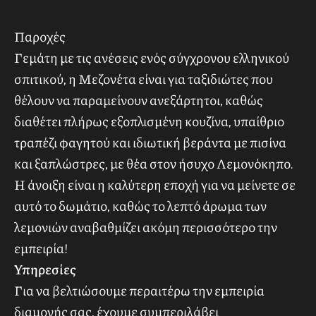
03
Παροχές & Υπηρεσίες δωματίου με
μια ματιά
Παροχές
Γεμάτη με τις ανέσεις ενός σύγχρονου ελληνικού
σπιτικού, η Μεζονέτα είναι για ταξιδιώτες που
θέλουν να παραμείνουν ανεξάρτητοι, καθώς
διαθέτει πλήρως εξοπλισμένη κουζίνα, υπαίθριο
τραπέζι φαγητού και ιδιωτική βεράντα με πισίνα
και ξαπλώστρες, με θέα στον ήσυχο Λεμονόκηπο.
Η άνοιξη είναι η καλύτερη εποχή για να μείνετε σε
αυτό το δωμάτιο, καθώς το λεπτό άρωμα των