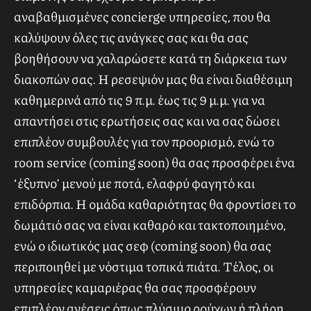
λεμονιών αναβαθμίζει ακόμη περισσότερο την
εμπειρία!
Υπηρεσίες
Για να βελτιώσουμε περαιτέρω την εμπειρία
διαμονής σας, έχουμε συμπεριλάβει
αναβαθμισμένες concierge υπηρεσίες, που θα
καλύψουν όλες τις ανάγκες σας και θα σας
βοηθήσουν να χαλαρώσετε κατά τη διάρκεια των
διακοπών σας. Η ρεσεψιόν μας θα είναι διαθέσιμη
καθημερινά από τις 9 π.μ. έως τις 9 μ.μ. για να
απαντήσει στις ερωτήσεις σας και να σας δώσει
επιπλέον συμβουλές για τον προορισμό, ενώ το
room service (coming soon) θα σας προσφέρει ένα
‘έξυπνο’ μενού με ποτά, ελαφρύ φαγητό και
επιδόρπια. Η ομάδα καθαριότητας θα φροντίσει το