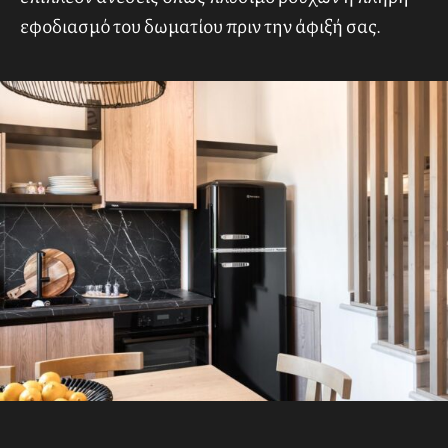
δωμάτιό σας να είναι καθαρό και τακτοποιημένο,
ενώ ο ιδιωτικός μας σεφ (coming soon) θα σας
περιποιηθεί με νόστιμα τοπικά πιάτα. Τέλος, οι
υπηρεσίες καμαριέρας θα σας προσφέρουν
επιπλέον ανέσεις όπως πλύσιμο ρούχων ή πλήρη
εφοδιασμό του δωματίου πριν την άφιξή σας.