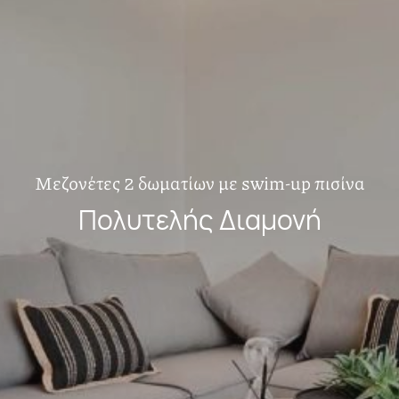
Μεζονέτες 2 δωματίων με swim-up πισίνα
Πολυτελής Διαμονή