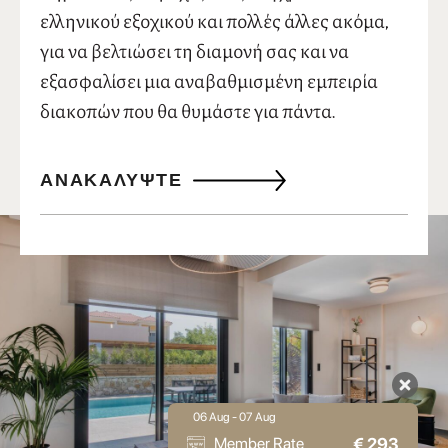
Με θέα στον ευωδιαστό Λεμονόκηπο, αυτή η
βίλα είναι ιδανική για μεγάλες παρέες και
οικογένειες 2-8 ατόμων. Διαθέτει όλες τις
σημαντικές παροχές ενός σύγχρονου
ελληνικού εξοχικού και πολλές άλλες ακόμα,
για να βελτιώσει τη διαμονή σας και να
εξασφαλίσει μια αναβαθμισμένη εμπειρία
διακοπών που θα θυμάστε για πάντα.
ΑΝΑΚΑΛΎΨΤΕ
06 Aug - 07 Aug
€
293
Member Rate